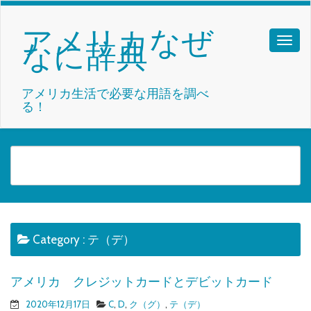
アメリカなぜ
なに辞典
アメリカ生活で必要な用語を調べ
る！
Category :
テ（デ）
アメリカ クレジットカードとデビットカード
2020年12月17日
C
,
D
,
ク（グ）
,
テ（デ）