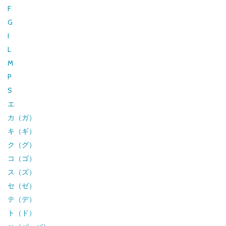
F
G
I
L
M
P
S
エ
カ（ガ）
キ（ギ）
ク（グ）
コ（ゴ）
ス（ズ）
セ（ゼ）
テ（デ）
ト（ド）