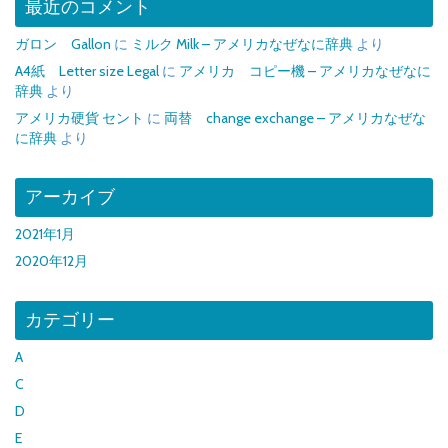
最近のコメント
ガロン Gallon
に
ミルク Milk – アメリカなぜなに辞典
より
A4紙 Letter size Legal
に
アメリカ コピー機 – アメリカなぜなに
辞典
より
アメリカ硬貨 セント
に
両替 change exchange – アメリカなぜな
に辞典
より
アーカイブ
2021年1月
2020年12月
カテゴリー
A
C
D
E