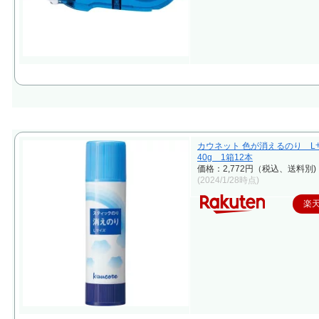
カウネット 色が消えるのり L
40g 1箱12本
価格：2,772円（税込、送料別)
(2024/1/28時点)
楽