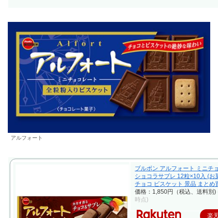
アルフォート
ブルボン アルフォート ミニチ
ショコラサブレ 12粒×10入 (お
チョコ ビスケット 景品 まとめ
価格：1,850円（税込、送料別)
時点)
楽