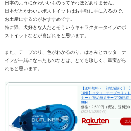
日本のようにかわいいものってそれほどありません。
日本だとかわいいポストイットはお手軽に手に入るので、
お土産にするのがおすすめです。
特に猫、犬好きな人だとそういうキャラクタータイプのポ
ストイットなどが喜ばれると思います。
また、テープのり、色がわかるのり、はさみとカッターナ
イフが一緒になったものなどは、とても珍しく、重宝がら
れると思います。
【送料無料・一部地域除く】【
10個】コクヨ テープのり＜
ナー＞(詰め替えテープ)強粘着 タ
08N
価格：2,530円（税込、送料別)
(2024/1/28時点)
楽