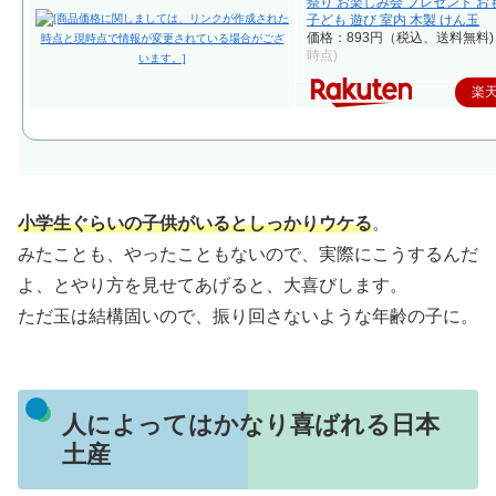
祭り お楽しみ会 プレゼント お
子ども 遊び 室内 木製 けん玉
価格：893円（税込、送料無料)
時点)
楽
小学生ぐらいの子供がいるとしっかりウケる
。
みたことも、やったこともないので、実際にこうするんだ
よ、とやり方を見せてあげると、大喜びします。
ただ玉は結構固いので、振り回さないような年齢の子に。
人によってはかなり喜ばれる日本
土産