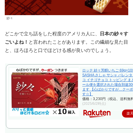
紗々
どこかで立ち話をした程度のアメリカ人に、
日本の紗々す
ごいよね！
と言われたことがあります。この繊細な見た目
と、ほろほろと口でほどける感が良いのでしょう。
ロッテ 紗々芳醇いちご 69g×1
SASHA さしゃ サシャ バレン
コ イチゴチョコ トッピング ま
ール便を選択された場合別途30
ます 【心ばかりですが…クー
す☆】
価格：3,230円（税込、送料無料
(2025/6/2時点)
楽