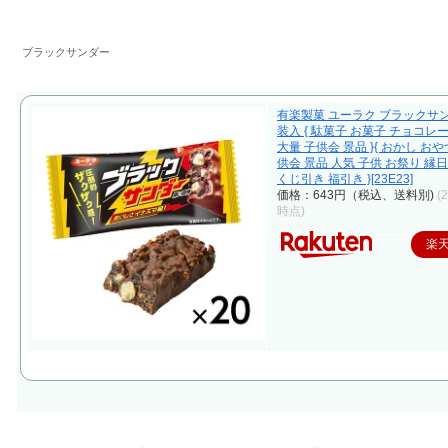
ブラックサンダー
有楽製菓 ユーラク ブラックサン
装入 { 駄菓子 お菓子 チョコレ
大量 子供会 景品 }{ おかし おや
供会 景品 人気 子供 お祭り 縁
くじ引き 福引き }[23E23]
価格：643円（税込、送料別)
(
時点)
楽