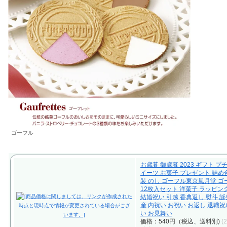
ゴーフル
お歳暮 御歳暮 2023 ギフト プ
イーツ お菓子 プレゼント 詰め
装 のし ゴーフル東京風月堂 
12枚入セット 洋菓子 ラッピン
結婚祝い 引越 香典返し 熨斗 誕
産 内祝い お祝い お返し 退職祝
い お見舞い
価格：540円（税込、送料別)
(