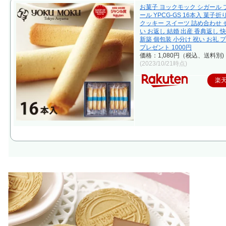
お菓子 ヨックモック シガール
ール YPCG-GS 16本入 菓子折
クッキー スイーツ 詰め合わせ 
い お返し 結婚 出産 香典返し 
新築 個包装 小分け 祝い お礼 
プレゼント 1000円
価格：1,080円（税込、送料別)
(2023/10/21時点)
楽