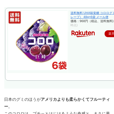
送料無料 UHA味覚糖 コロログ
レープ） 48g×6袋 メール便
価格：968円（税込、送料無料)
時点)
楽
日本のグミのほうが
アメリカよりも柔らかくてフルーティ
ー
。
このコロロは、プチっとはじけるような食感と、まさに果