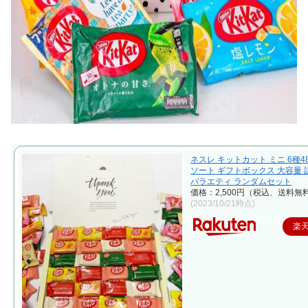
ネスレ キットカット ミニ 6種4
ソート ギフトボックス 大容量
バラエティ ランダムセット
価格：2,500円（税込、送料無料
(2023/10/21時点)
楽