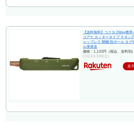
【送料無料】コクヨ 2Way携帯
コアケ カッタータイプ チタン刃
ャップレス 開梱 段ボール タグ切
ル便発送
価格：1,133円（税込、送料別)
(2024/1/28時点)
楽