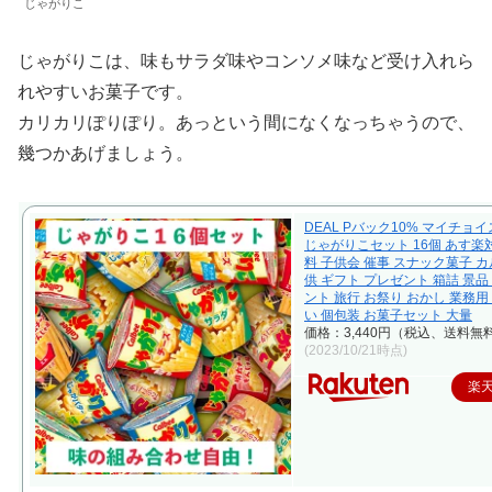
じゃがりこ
じゃがりこは、味もサラダ味やコンソメ味など受け入れら
れやすいお菓子です。
カリカリぽりぽり。あっという間になくなっちゃうので、
幾つかあげましょう。
DEAL Pバック10% マイチョイ
じゃがりこセット 16個 あす楽
料 子供会 催事 スナック菓子 カ
供 ギフト プレゼント 箱詰 景品
ント 旅行 お祭り おかし 業務用
い 個包装 お菓子セット 大量
価格：3,440円（税込、送料無料
(2023/10/21時点)
楽