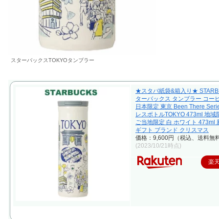
スターバックスTOKYOタンブラー
★スタバ紙袋&箱入り★ STARB
ターバックス タンブラー コー
日本限定 東京 Been There Ser
レスボトルTOKYO 473ml 地
ご当地限定 白 ホワイト 473ml
ギフト ブランド クリスマス
価格：9,600円（税込、送料無料
(2023/10/21時点)
楽