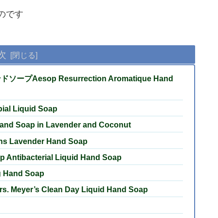
ものです
次
op Resurrection Aromatique Hand
l Liquid Soap
oap in Lavender and Coconut
avender Hand Soap
bacterial Liquid Hand Soap
Hand Soap
’s Clean Day Liquid Hand Soap