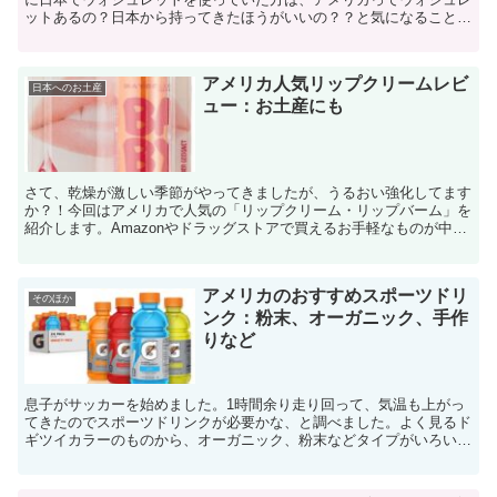
ットあるの？日本から持ってきたほうがいいの？？と気になることも
多いことでしょう。 アメリカで普及してい...
アメリカ人気リップクリームレビ
日本へのお土産
ュー：お土産にも
さて、乾燥が激しい季節がやってきましたが、うるおい強化してます
か？！今回はアメリカで人気の「リップクリーム・リップバーム」を
紹介します。Amazonやドラッグストアで買えるお手軽なものが中心
です。ちなみに、アメリカではリップクリームのこと...
アメリカのおすすめスポーツドリ
そのほか
ンク：粉末、オーガニック、手作
りなど
息子がサッカーを始めました。1時間余り走り回って、気温も上がっ
てきたのでスポーツドリンクが必要かな、と調べました。よく見るド
ギツイカラーのものから、オーガニック、粉末などタイプがいろいろ
ありましたので、今回は「アメリカのおすすめスポーツド...