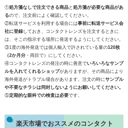
①
処方箋なしで注文できる商品
と
処方箋が必要な商品があ
る
ので、注文前によく確認してください。
②転送サービスを利用する場合には
事前に転送サービス会
社に登録
しておき、コンタクトレンズを注文するときに
は、そこの指示する場所に発送するようにしてください。
③1度の海外発送では個人輸入で許されている量の
120枚
（2か月分
・両目で）にしてください。
④コンタクトレンズの発注の時に善意で
いろいろなサンプ
ルを入れてくれるショップ
がありますが、その商品により
海外発送がトラブル場合があります。注文の時に
サンプル
や不要なチラシは同封しないようにお願いしてください。
⑤
定期的な眼科での検査は必要
です。
楽天市場でおススメのコンタクト