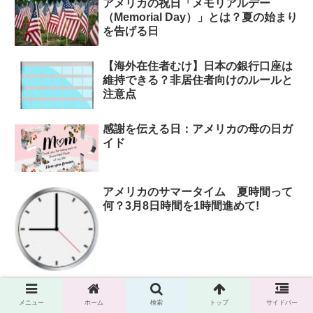
アメリカの祝日「メモリアルデー
（Memorial Day）」とは？夏の始まり
を告げる日
【海外在住者むけ】日本の銀行口座は
維持できる？非居住者向けのルールと
注意点
感謝を伝える日：アメリカの母の日ガ
イド
アメリカのサマータイム 夏時間って
何？3月8日時間を1時間進めて!
メニュー
ホーム
検索
トップ
サイドバー
ホーム
薬・医療