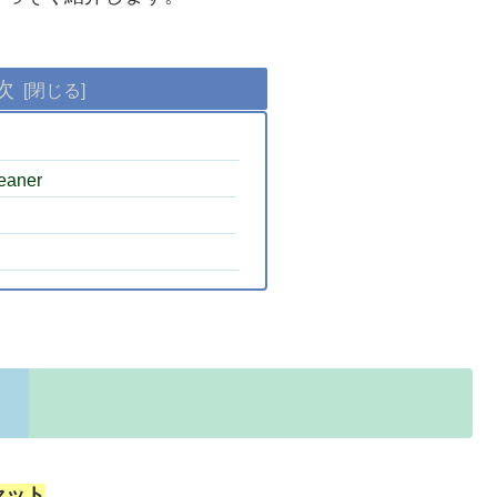
次
？
eaner
と
除セット
。