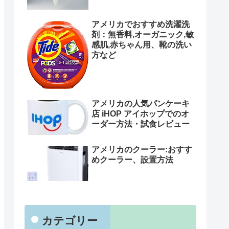
アメリカでおすすめ洗濯洗
剤：無香料,オーガニック,敏
感肌,赤ちゃん用、靴の洗い
方など
アメリカの人気パンケーキ
店 iHOP アイホップでのオ
ーダー方法・試食レビュー
アメリカのクーラー:おすす
めクーラー、設置方法
カテゴリー