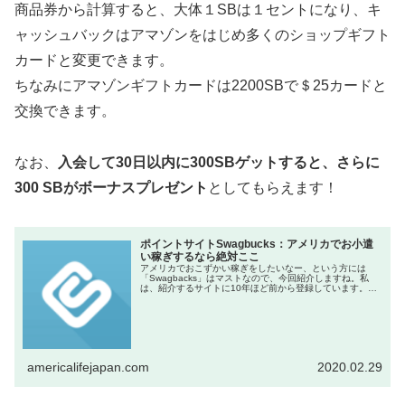
商品券から計算すると、大体１SBは１セントになり、キ
ャッシュバックはアマゾンをはじめ多くのショップギフト
カードと変更できます。
ちなみにアマゾンギフトカードは2200SBで＄25カードと
交換できます。
なお、
入会して30日以内に300SBゲットすると、さらに
300 SBがボーナスプレゼント
としてもらえます！
ポイントサイトSwagbucks：アメリカでお小遣
い稼ぎするなら絶対ここ
アメリカでおこずかい稼ぎをしたいなー、という方には
「Swagbacks」はマストなので、今回紹介しますね。私
は、紹介するサイトに10年ほど前から登録しています。で
も、最初1-2年やった後、時間が取れずに何年もやっておら
ず、昨年春か...
americalifejapan.com
2020.02.29