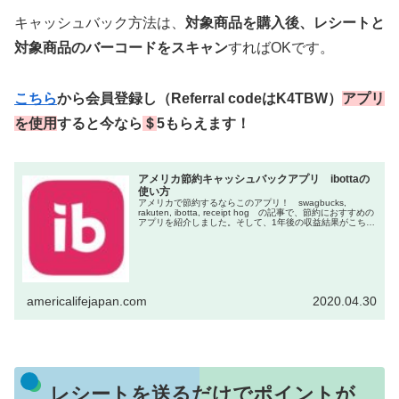
キャッシュバック方法は、
対象商品を購入後、レシートと
対象商品のバーコードをスキャン
すればOKです。
こちら
から会員登録し（Referral codeはK4TBW）
アプリ
を使用
すると今なら
＄
5もらえます！
アメリカ節約キャッシュバックアプリ ibottaの
使い方
アメリカで節約するならこのアプリ！ swagbucks,
rakuten, ibotta, receipt hog の記事で、節約におすすめの
アプリを紹介しました。そして、1年後の収益結果がこちら
ですが、そのなかでもibottaは1年で＄...
americalifejapan.com
2020.04.30
レシートを送るだけでポイントが