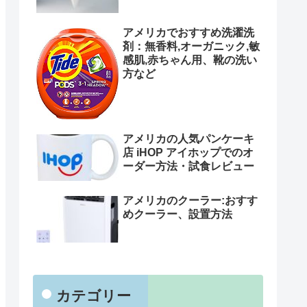
アメリカでおすすめ洗濯洗
剤：無香料,オーガニック,敏
感肌,赤ちゃん用、靴の洗い
方など
アメリカの人気パンケーキ
店 iHOP アイホップでのオ
ーダー方法・試食レビュー
アメリカのクーラー:おすす
めクーラー、設置方法
カテゴリー