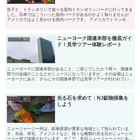
息子と、トランポリンで遊べる室内トランポリンパークに行ってきま
した。日本ではこういった室内パークがあるのかよく知りませんが、
アメリカではよく見かける室内パークです。 アメリカでトランポリ
ンって 日本でトランポリンというと、運動...
ニューヨーク国連本部を徹底ガイ
ドライブ・旅行
ド！見学ツアー体験レポート
ニューヨークに国連本部があること、ご存じでしたか？時々、国連本
部での会議のことなどがニュースになっていますが、その会場はニュ
ーヨークにあり、さらにその国連本部では見学ツアーが行われていま
す。そのツアーではまさにニュースで見る会議場が見学で...
光る石を求めて：NJ鉱物採集を
ドライブ・旅行
しよう
ニュージャージー州は、鉱物資源が豊富な地域として知られていま
す。水晶、蛍石、アメジストなど、様々な種類の光る石がニュージャ
ージー州で採掘されています。そこで、先日ニュージャージーにある