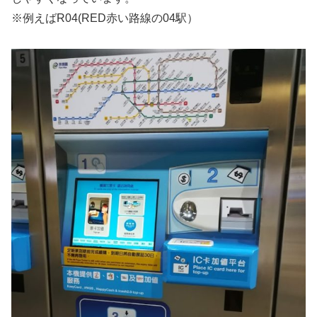
※例えばR04(RED赤い路線の04駅）