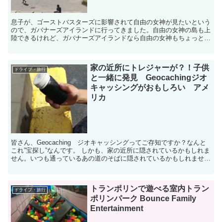
息子が、ゴーストバスターズに影響されて自由の女神が見たいという
ので、ガバナーズアイランドに行ってきました。自由の女神の島も上
陸できるけれど、ガバナーズアイランドなら自由の女神もちょっと遠
いけれど見えて、さらにいろいろ遊べるし、息子の年齢と...
家の近所にトレジャーが？！子供
ドライブ・旅行
と一緒に発見 Geocachingジオ
キャッシングがおもしろい アメ
リカ
皆さん、Geocaching ジオキャッシングってご存知ですか？なんと
これ”宝探し”なんです。 しかも、家の近所に隠されているかもしれま
せん。いつも通っているあの道のそばに隠されているかもしれませ
ん。わくわくドキドキのGeocach...
トランポリンで遊べる室内トラン
ドライブ・旅行
ポリンパーク Bounce Family
Entertainment